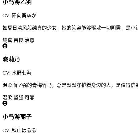
小鸟游乙羽
CV: 阳向葵ゅか
如夏日清风般纯真的少女，她的笑容能够驱散一切阴霾，是小
纯真
善良
治愈
晓莉乃
CV: 水野七海
温柔而坚强的青梅竹马，总是默默守护着身边的人，是值得信
温柔
坚强
可靠
小鸟游丽子
CV: 秋山はるる