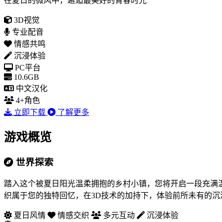
在夏日的微风中，邂逅最美好的青春时光
3D视觉
专业配音
情感共鸣
沉浸体验
PC平台
10.6GB
中文汉化
4+角色
立即下载
了解更多
游戏概览
世界探索
踏入这个被夏日阳光温柔拥抱的乡村小镇，您将开启一段充满
织属于您的独特回忆，在3D技术的加持下，体验前所未有的沉
夏日风情
情感交织
多元互动
沉浸体验