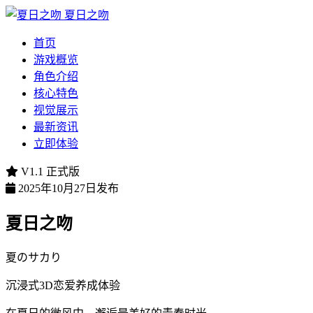
夏日之吻
首页
游戏概览
角色介绍
核心特色
视觉展示
最新资讯
立即体验
V1.1 正式版
2025年10月27日发布
夏日之吻
夏のサカり
沉浸式3D恋爱养成体验