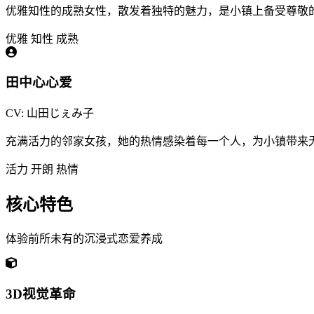
优雅知性的成熟女性，散发着独特的魅力，是小镇上备受尊敬
优雅
知性
成熟
田中心心爱
CV: 山田じぇみ子
充满活力的邻家女孩，她的热情感染着每一个人，为小镇带来
活力
开朗
热情
核心特色
体验前所未有的沉浸式恋爱养成
3D视觉革命